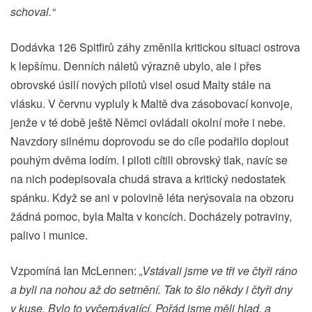
schoval.“
Dodávka 126 Spitfirů záhy změnila kritickou situaci ostrova
k lepšímu. Denních náletů výrazně ubylo, ale i přes
obrovské úsilí nových pilotů visel osud Malty stále na
vlásku. V červnu vypluly k Maltě dva zásobovací konvoje,
jenže v té době ještě Němci ovládali okolní moře i nebe.
Navzdory silnému doprovodu se do cíle podařilo doplout
pouhým dvěma lodím. I piloti cítili obrovský tlak, navíc se
na nich podepisovala chudá strava a kritický nedostatek
spánku. Když se ani v polovině léta nerýsovala na obzoru
žádná pomoc, byla Malta v koncích. Docházely potraviny,
palivo i munice.
Vzpomíná Ian McLennen:
„Vstávali jsme ve tři ve čtyři ráno
a byli na nohou až do setmění. Tak to šlo někdy i čtyři dny
v kuse. Bylo to vyčerpávající. Pořád jsme měli hlad, a