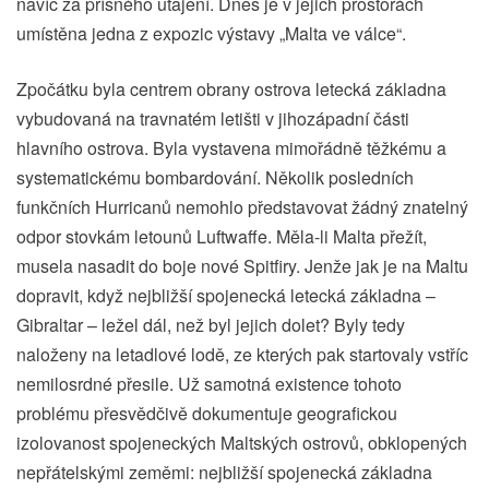
navíc za přísného utajení. Dnes je v jejich prostorách
umístěna jedna z expozic výstavy „Malta ve válce“.
Zpočátku byla centrem obrany ostrova letecká základna
vybudovaná na travnatém letišti v jihozápadní části
hlavního ostrova. Byla vystavena mimořádně těžkému a
systematickému bombardování. Několik posledních
funkčních Hurricanů nemohlo představovat žádný znatelný
odpor stovkám letounů Luftwaffe. Měla-li Malta přežít,
musela nasadit do boje nové Spitfiry. Jenže jak je na Maltu
dopravit, když nejbližší spojenecká letecká základna –
Gibraltar – ležel dál, než byl jejich dolet? Byly tedy
naloženy na letadlové lodě, ze kterých pak startovaly vstříc
nemilosrdné přesile. Už samotná existence tohoto
problému přesvědčivě dokumentuje geografickou
izolovanost spojeneckých Maltských ostrovů, obklopených
nepřátelskými zeměmi: nejbližší spojenecká základna