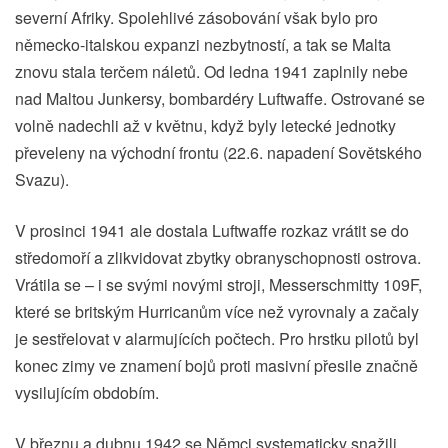
severní Afriky. Spolehlivé zásobování však bylo pro
německo-italskou expanzi nezbytností, a tak se Malta
znovu stala terčem náletů. Od ledna 1941 zaplnily nebe
nad Maltou Junkersy, bombardéry Luftwaffe. Ostrované se
volně nadechli až v květnu, když byly letecké jednotky
převeleny na východní frontu (22.6. napadení Sovětského
Svazu).
V prosinci 1941 ale dostala Luftwaffe rozkaz vrátit se do
středomoří a zlikvidovat zbytky obranyschopnosti ostrova.
Vrátila se – i se svými novými stroji, Messerschmitty 109F,
které se britským Hurricanům více než vyrovnaly a začaly
je sestřelovat v alarmujících počtech. Pro hrstku pilotů byl
konec zimy ve znamení bojů proti masivní přesile značně
vysilujícím obdobím.
V březnu a dubnu 1942 se Němci systematicky snažili