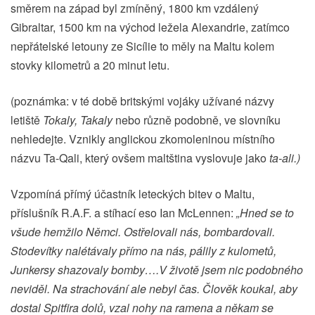
směrem na západ byl zmíněný, 1800 km vzdálený
Gibraltar, 1500 km na východ ležela Alexandrie, zatímco
nepřátelské letouny ze Sicílie to měly na Maltu kolem
stovky kilometrů a 20 minut letu.
(poznámka: v té době britskými vojáky užívané názvy
letiště
Tokaly, Takaly
nebo různě podobně, ve slovníku
nehledejte. Vznikly anglickou zkomoleninou místního
názvu Ta-Qali, který ovšem maltština vyslovuje jako
ta-ali.)
Vzpomíná přímý účastník leteckých bitev o Maltu,
příslušník R.A.F. a stíhací eso Ian McLennen:
„Hned se to
všude hemžilo Němci. Ostřelovali nás, bombardovali.
Stodevítky nalétávaly přímo na nás, pálily z kulometů,
Junkersy shazovaly bomby….V životě jsem nic podobného
neviděl. Na strachování ale nebyl čas. Člověk koukal, aby
dostal Spitfira dolů, vzal nohy na ramena a někam se