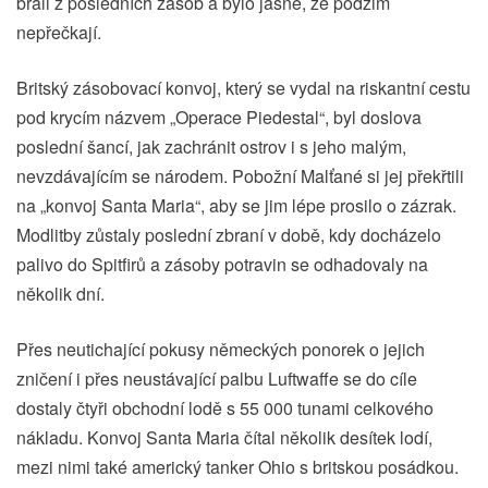
brali z posledních zásob a bylo jasné, že podzim
nepřečkají.
Britský zásobovací konvoj, který se vydal na riskantní cestu
pod krycím názvem „Operace Piedestal“, byl doslova
poslední šancí, jak zachránit ostrov i s jeho malým,
nevzdávajícím se národem. Pobožní Malťané si jej překřtili
na „konvoj Santa Maria“, aby se jim lépe prosilo o zázrak.
Modlitby zůstaly poslední zbraní v době, kdy docházelo
palivo do Spitfirů a zásoby potravin se odhadovaly na
několik dní.
Přes neutichající pokusy německých ponorek o jejich
zničení i přes neustávající palbu Luftwaffe se do cíle
dostaly čtyři obchodní lodě s 55 000 tunami celkového
nákladu. Konvoj Santa Maria čítal několik desítek lodí,
mezi nimi také americký tanker Ohio s britskou posádkou.