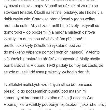
vymazat ostrov z mapy. Vraceli se několikrát za den se
stovkami letadel. Útočili na letiště, přístavy, ale i kostely a
další civilní cíle. Ostrov se přeměňoval v jednu velkou
hromadu sutin. Aby si zachránili holé životy, ukrývali se
domorodci – do podzemí. Na mnoha místech ostrova
vznikly – a dnes jsou návštěvníkům přístupné –
protiletecké kryty (Shelters) vykutané pod zemí
do měkkého vápence pomocí ručních nástrojů. V těchto
stísněných prostorách přečkávali obyvatelé Malty chvíle
bombardování. V dubnu 1942 padaly bomby tak často, že
se zde museli lidé tísnit prakticky 24 hodin denně.
I velitelství maltských vzdušných sil se během času
přesídlilo do podzemních bunkrů pod masivními
kamennými hradbami hlavního města (Lascaris War
Rooms), které vznikly podobným způsobem jako „shelters“,