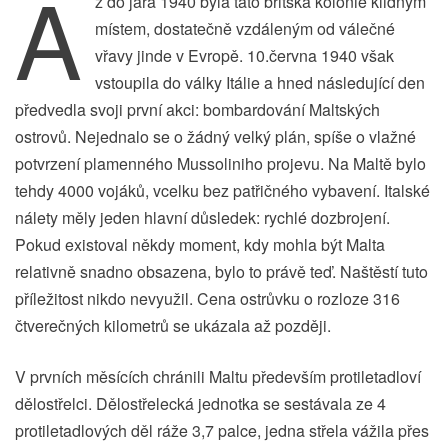
A
ž do jara 1940 byla tato britská kolonie klidným
místem, dostatečně vzdáleným od válečné
vřavy jinde v Evropě. 10.června 1940 však
vstoupila do války Itálie a hned následující den
předvedla svoji první akci: bombardování Maltských
ostrovů. Nejednalo se o žádný velký plán, spíše o vlažné
potvrzení plamenného Mussoliniho projevu. Na Maltě bylo
tehdy 4000 vojáků, vcelku bez patřičného vybavení. Italské
nálety měly jeden hlavní důsledek: rychlé dozbrojení.
Pokud existoval někdy moment, kdy mohla být Malta
relativně snadno obsazena, bylo to právě teď. Naštěstí tuto
příležitost nikdo nevyužil. Cena ostrůvku o rozloze 316
čtverečných kilometrů se ukázala až později.
V prvních měsících chránili Maltu především protiletadloví
dělostřelci. Dělostřelecká jednotka se sestávala ze 4
protiletadlových děl ráže 3,7 palce, jedna střela vážila přes