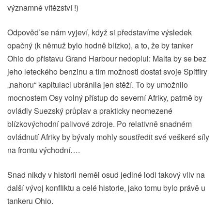
významné vítězství !)
Odpověď se nám vyjeví, když si představíme výsledek
opačný (k němuž bylo hodně blízko), a to, že by tanker
Ohio do přístavu Grand Harbour nedoplul: Malta by se bez
jeho leteckého benzinu a tím možnosti dostat svoje Spitfiry
„nahoru“ kapitulaci ubránila jen stěží. To by umožnilo
mocnostem Osy volný přístup do severní Afriky, patrně by
ovládly Suezský průplav a prakticky neomezené
blízkovýchodní palivové zdroje. Po relativně snadném
ovládnutí Afriky by bývaly mohly soustředit své veškeré síly
na frontu východní….
Snad nikdy v historii neměl osud jediné lodi takový vliv na
další vývoj konfliktu a celé historie, jako tomu bylo právě u
tankeru Ohio.