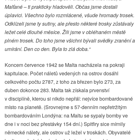
Malťané – ti prakticky hladověli. Občas jsme dostali
úplavici. Všechno bylo rozmlácené, všude hromady trosek.
Odklízeli jsme ty sutiny, ale přesto některé trosky zůstávaly
ležet celé dlouhé měsíce. Žili jsme v obléhaném městě
plném trosek. Do toho jsme všichni bývali svědky zranění a
umírání. Den co den. Byla to zlá doba.“
Koncem července 1942 se Malta nacházela na pokraji
kapitulace. Počet náletů vedených na ostrov dosáhl
celkového počtu 2787, z toho za březen bylo 273, za
duben dokonce 283. Malta tak získala prvenství
v disciplíně, kterou si nikdo nepřál: nejvíce bombardované
místo na planetě. (Srovnejme s 57-denním nepřetržitým
bombardováním Londýna: na Maltu se sypaly bomby ve
dne i v noci bez přestávky 154 dní.) Spitfiry sice mírnily
německé nálety, ale ostrov už ležel v troskách. Obyvatelé