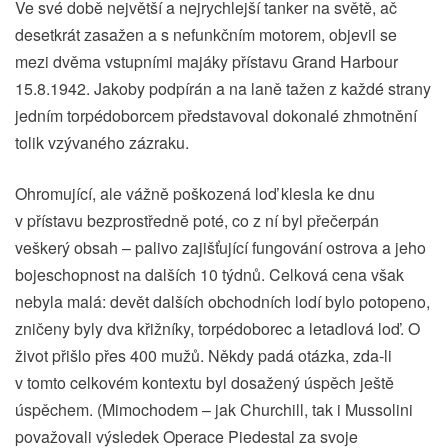
Ve své době největší a nejrychlejší tanker na světě, ač
desetkrát zasažen a s nefunkčním motorem, objevil se
mezi dvěma vstupními majáky přístavu Grand Harbour
15.8.1942. Jakoby podpírán a na laně tažen z každé strany
jedním torpédoborcem představoval dokonalé zhmotnění
tolik vzývaného zázraku.
Ohromující, ale vážně poškozená loď klesla ke dnu
v přístavu bezprostředně poté, co z ní byl přečerpán
veškerý obsah – palivo zajišťující fungování ostrova a jeho
bojeschopnost na dalších 10 týdnů. Celková cena však
nebyla malá: devět dalších obchodních lodí bylo potopeno,
zničeny byly dva křižníky, torpédoborec a letadlová loď. O
život přišlo přes 400 mužů. Někdy padá otázka, zda-li
v tomto celkovém kontextu byl dosažený úspěch ještě
úspěchem. (Mimochodem – jak Churchill, tak i Mussolini
považovali výsledek Operace Piedestal za svoje