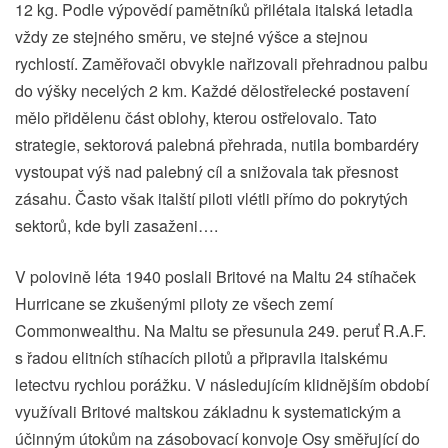
12 kg. Podle výpovědí pamětníků přilétala italská letadla
vždy ze stejného směru, ve stejné výšce a stejnou
rychlostí. Zaměřovači obvykle nařizovali přehradnou palbu
do výšky necelých 2 km. Každé dělostřelecké postavení
mělo přidělenu část oblohy, kterou ostřelovalo. Tato
strategie, sektorová palebná přehrada, nutila bombardéry
vystoupat výš nad palebný cíl a snižovala tak přesnost
zásahu. Často však italští piloti vlétli přímo do pokrytých
sektorů, kde byli zasaženi….
V polovině léta 1940 poslali Britové na Maltu 24 stíhaček
Hurricane se zkušenými piloty ze všech zemí
Commonwealthu. Na Maltu se přesunula 249. peruť R.A.F.
s řadou elitních stíhacích pilotů a připravila italskému
letectvu rychlou porážku. V následujícím klidnějším období
využívali Britové maltskou základnu k systematickým a
účinným útokům na zásobovací konvoje Osy směřující do