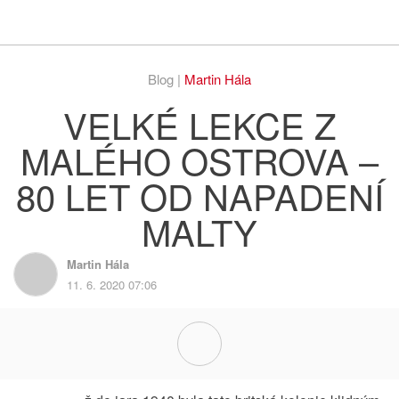
Respekt
Vy
Blog |
Martin Hála
VELKÉ LEKCE Z
MALÉHO OSTROVA –
80 LET OD NAPADENÍ
MALTY
Martin Hála
11. 6. 2020 07:06